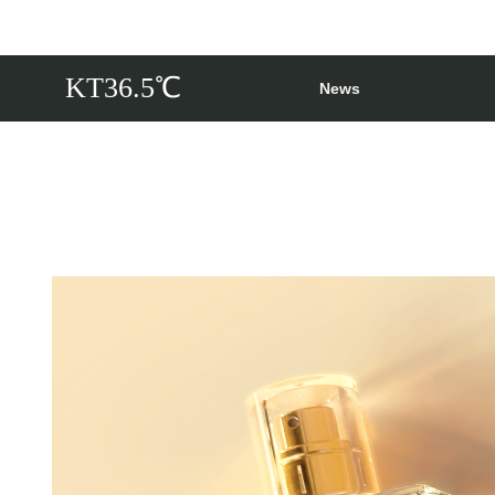
KT36.5℃
News