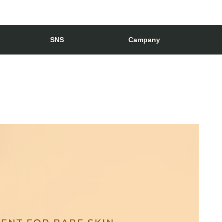
SNS
Campany