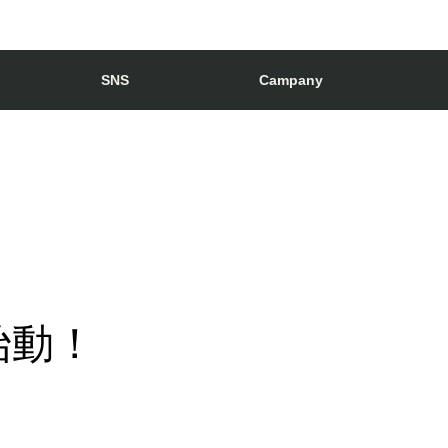
SNS
Campany
始動！